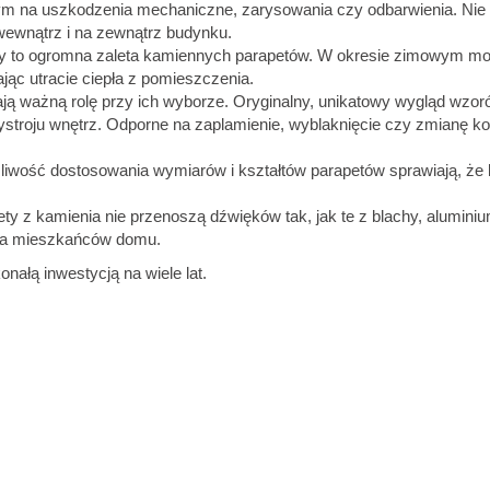
nym na uszkodzenia mechaniczne
,
zarysowania czy odbarwienia
. Ni
ewnątrz i na zewnątrz budynku.
ury to ogromna zaleta kamiennych parapetów. W okresie zimowym
mo
jąc utracie ciepła z pomieszczenia.
ją ważną rolę przy ich wyborze. Oryginalny, unikatowy wygląd wzor
troju wnętrz. Odporne na zaplamienie, wyblaknięcie czy zmianę kol
liwość dostosowania wymiarów i kształtów
parapetów sprawiają, że 
ety z kamienia nie przenoszą dźwięków
tak, jak te z blachy, alumini
cia mieszkańców domu.
nałą inwestycją na wiele lat.