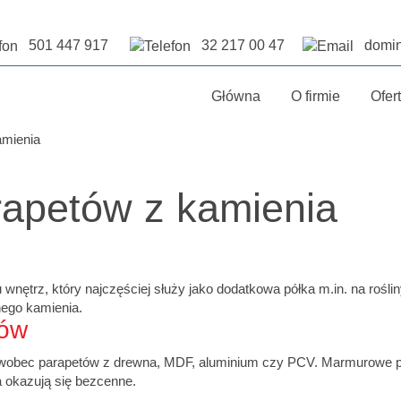
501 447 917
32 217 00 47
domin
Główna
O firmie
Ofer
amienia
rapetów z kamienia
nętrz, który najczęściej służy jako dodatkowa półka m.in. na rośli
nego kamienia.
tów
 wobec parapetów z drewna, MDF, aluminium czy PCV.
Marmurowe p
a okazują się bezcenne.